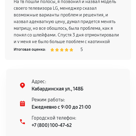
На тв пошли полосы, я позвонил и назвал модель
своего телевизора LG, менеджер сказал
возможные варианты проблем и решентия, и
назвал адекватную цену, думал придется менять
матрицу, но все обошлось, была проблема, как я
понял со шлейфами. Спустя 3 дня отрмонтировали
и у меня не было больше проблем с картинкой
телевизора, поэтому смело могу рекомендовать
5
Итоговая оценка:
Адрес:
Кабардинская ул., 148Б
Режим работы:
Ежедневно с 9:00 до 21:00
Городской телефон:
+7 (800) 100-47-62