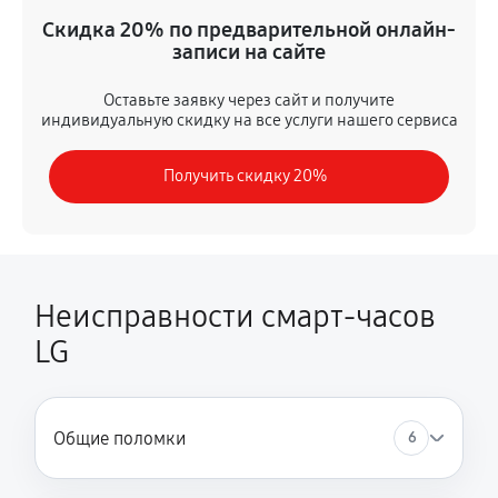
Замена шлейфа матрицы
Скидка 20% по предварительной онлайн-
1080 руб
60 минут
записи на сайте
Замена микрофона
Оставьте заявку через сайт и получите
индивидуальную скидку на все услуги нашего сервиса
1080 руб
60 минут
Получить скидку 20%
Замена кнопки включения
1350 руб
60 минут
Замена Bluetooth
1800 руб
60 минут
Неисправности смарт-часов
LG
Общие поломки
6