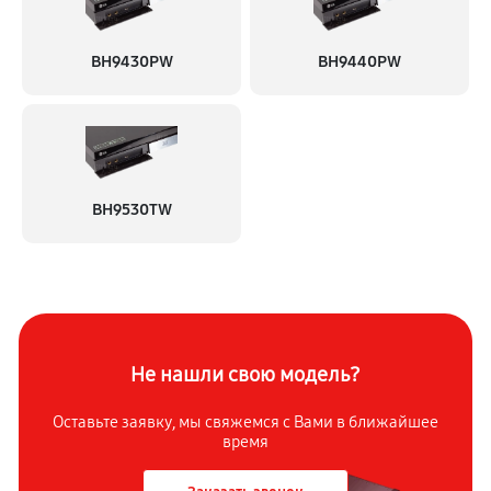
BH9430PW
BH9440PW
BH9530TW
Не нашли свою модель?
Оставьте заявку, мы свяжемся с
Вами в ближайшее
время