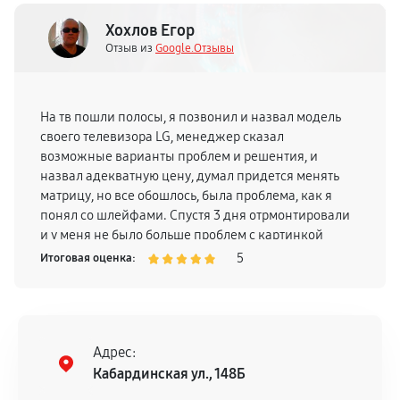
Хохлов Егор
Отзыв из
Google.Отзывы
На тв пошли полосы, я позвонил и назвал модель
своего телевизора LG, менеджер сказал
возможные варианты проблем и решентия, и
назвал адекватную цену, думал придется менять
матрицу, но все обошлось, была проблема, как я
понял со шлейфами. Спустя 3 дня отрмонтировали
и у меня не было больше проблем с картинкой
телевизора, поэтому смело могу рекомендовать
5
Итоговая оценка:
Адрес:
Кабардинская ул., 148Б