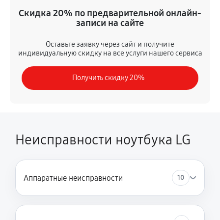
Ремонт вебкамеры
Скидка 20% по предварительной онлайн-
680 руб
60 минут
записи на сайте
Установка драйверов Windows
Оставьте заявку через сайт и получите
индивидуальную скидку на все услуги нашего сервиса
410 руб
60 минут
Получить скидку 20%
Ремонт мультиконтроллера
1170 руб
60 минут
Замена SSD
1340 руб
30 минут
Неисправности ноутбука LG
Замена Wi-Fi
630 руб
60 минут
Аппаратные неисправности
10
Ремонт цепи питания
2250 руб
60 минут