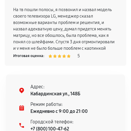
На тв пошли полосы, я позвонил и назвал модель
своего телевизора LG, менеджер сказал
возможные варианты проблем и решентия, и
назвал адекватную цену, думал придется менять
матрицу, но все обошлось, была проблема, как я
понял со шлейфами. Спустя 3 дня отрмонтировали
и у меня не было больше проблем с картинкой
телевизора, поэтому смело могу рекомендовать
5
Итоговая оценка:
Адрес:
Кабардинская ул., 148Б
Режим работы:
Ежедневно с 9:00 до 21:00
Городской телефон:
+7 (800) 100-47-62