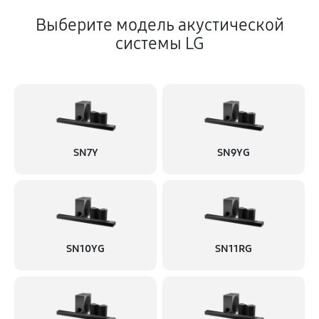
Выберите модель акустической
системы LG
SN7Y
SN9YG
SN10YG
SN11RG