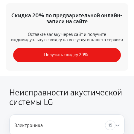
Настройка
Скидка 20% по предварительной онлайн-
410 руб
60 минут
записи на сайте
Комплексная чистка
Оставьте заявку через сайт и получите
индивидуальную скидку на все услуги нашего сервиса
520 руб
60 минут
Получить скидку 20%
Замена дисплея (экрана)
1800 руб
60 минут
Модернизация
1650 руб
60 минут
Неисправности акустической
системы LG
Электроника
15