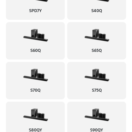
SPD7Y
S40Q
S60Q
S65Q
S70Q
S75Q
S80QY
S90QY